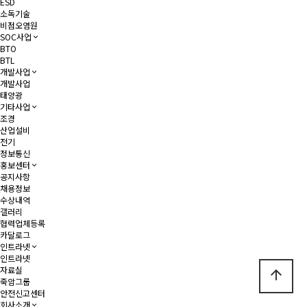
ESD
소독기술
비점오염원
SOC사업
BTO
BTL
개발사업
개발사업
태양광
기타사업
조경
산업설비
전기
정보통신
홍보센터
공지사항
채용정보
수상내역
갤러리
협력업체등록
카달로그
인트라넷
인트라넷
자료실
arrow_upward
죽암그룹
안전신고센터
회사소개