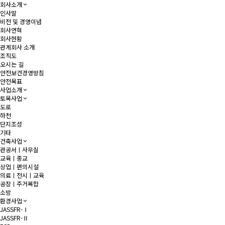
회사소개
인사말
비전 및 경영이념
회사연혁
회사현황
관계회사 소개
조직도
오시는 길
안전보건경영방침
안전목표
사업소개
토목사업
도로
하천
단지조성
기타
건축사업
관공서ㅣ사무실
교육ㅣ종교
상업ㅣ편의시설
의료ㅣ전시ㅣ교육
공장ㅣ주거복합
소방
환경사업
JASSFR-Ⅰ
JASSFR-Ⅱ